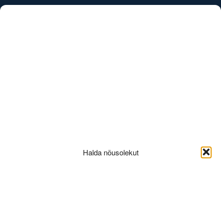
/
EST
ENG
5B-3korrus
Halda nõusolekut