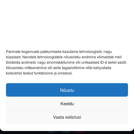
Parimate kogemuste pakkumiseks kasutame tehnoloogiaid, nagu
küpsised. Nendele tehnoloogiatele nõusoleku andmine võimaldab meil
töödelda andmeid, nagu sirvimiskäitumine või unikaalsed ID-d sellel saidil.
Nõusoleku mitteandmine või selle tagasivõtmine võib kahjustada
kodulehel teatud funktsioone ja omadusi.
Nõustu
Keeldu
Vaata eelistusi
Helista
E-post