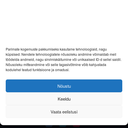
Parimate kogemuste pakkumiseks kasutame tehnoloogiaid, nagu
küpsised. Nendele tehnoloogiatele nõusoleku andmine võimaldab meil
töödelda andmeid, nagu sirvimiskäitumine või unikaalsed ID-d sellel saidil.
Nõusoleku mitteandmine või selle tagasivõtmine võib kahjustada
kodulehel teatud funktsioone ja omadusi.
Nõustu
Keeldu
Vaata eelistusi
Helista
E-post