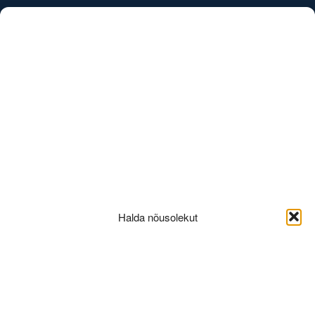
/
EST
ENG
buroo-kirjeldus-hero
Halda nõusolekut