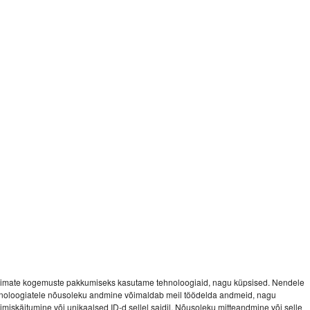
imate kogemuste pakkumiseks kasutame tehnoloogiaid, nagu küpsised. Nendele
noloogiatele nõusoleku andmine võimaldab meil töödelda andmeid, nagu
vimiskäitumine või unikaalsed ID-d sellel saidil. Nõusoleku mitteandmine või selle