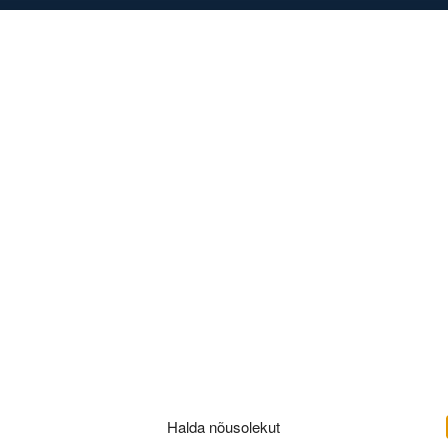
DISED
KONTAKT
Halda nõusolekut