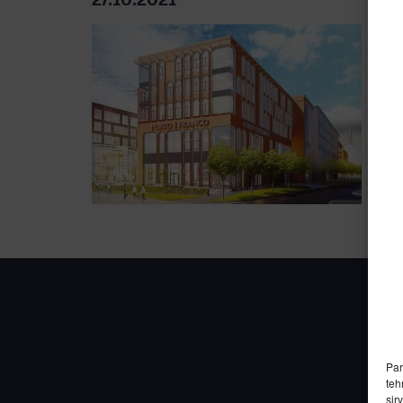
27.10.2021
Par
teh
sir