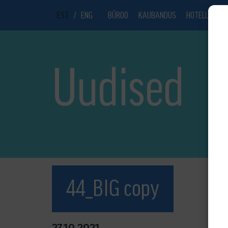
EST
/
ENG
BÜROO
KAUBANDUS
HOTELL
UU
Uudised
44_BIG copy