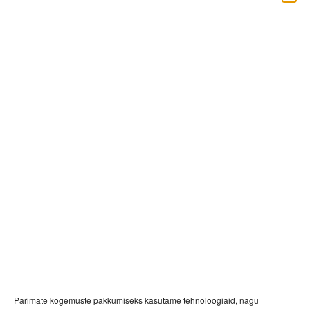
õnnitleb
arhitektuurikonkursi
võitjat Chapman Taylor
London arhitekti Tom
Klingholz
27.05.2019
Parimate kogemuste pakkumiseks kasutame tehnoloogiaid, nagu